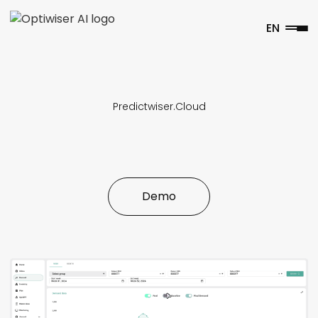
EN
Predictwiser.Cloud
K
o
s
m
e
t
i
k
i
n
d
u
s
t
r
i
e
Demo