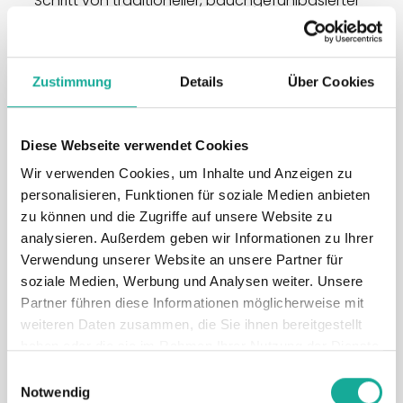
Schritt von traditioneller, bauchgefühlbasierter
Planung hin zu datengetriebener Planung zu
machen. Mithilfe von KI werden Faktoren wie
Wetter, Markttrends und Feiertage direkt in den
Zustimmung
Details
Über Cookies
Abfüllplan integriert.
Diese Webseite verwendet Cookies
Die KI-Software für den
Wir verwenden Cookies, um Inhalte und Anzeigen zu
Mittelstand
personalisieren, Funktionen für soziale Medien anbieten
zu können und die Zugriffe auf unsere Website zu
analysieren. Außerdem geben wir Informationen zu Ihrer
Verwendung unserer Website an unsere Partner für
Optiwiser A.I. Solutions
soziale Medien, Werbung und Analysen weiter. Unsere
Partner führen diese Informationen möglicherweise mit
FMCG-Fokus
weiteren Daten zusammen, die Sie ihnen bereitgestellt
haben oder die sie im Rahmen Ihrer Nutzung der Dienste
gesammelt haben.
Einwilligungsauswahl
Notwendig
Auf den Mittelstand zugeschnitten